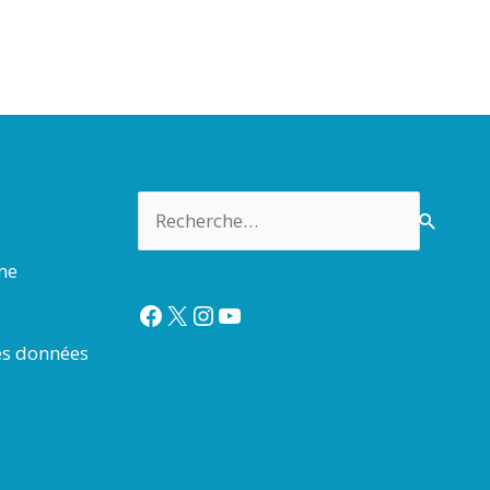
Rechercher :
rme
Facebook
X
Instagram
YouTube
es données