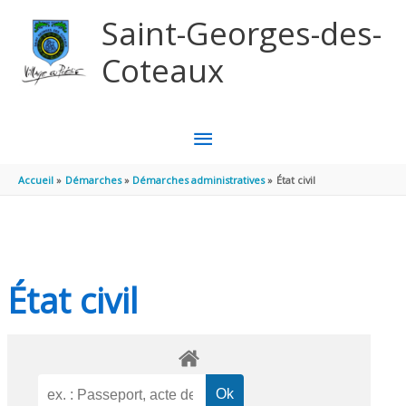
Aller au contenu
Aller au pied de page
Saint-Georges-des-
Coteaux
MENU
PRINCIPAL
Accueil
Démarches
Démarches administratives
État civil
État civil