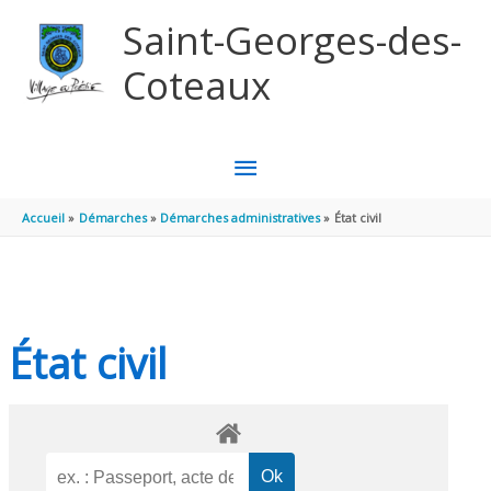
Aller au contenu
Aller au pied de page
Saint-Georges-des-
Coteaux
MENU
PRINCIPAL
Accueil
Démarches
Démarches administratives
État civil
État civil