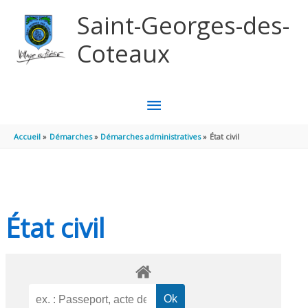
Aller au contenu
Aller au pied de page
Saint-Georges-des-
Coteaux
MENU
PRINCIPAL
Accueil
Démarches
Démarches administratives
État civil
État civil