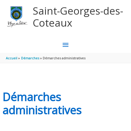
Aller au contenu
Aller au pied de page
Saint-Georges-des-
Coteaux
MENU
PRINCIPAL
Accueil
Démarches
Démarches administratives
Démarches
administratives