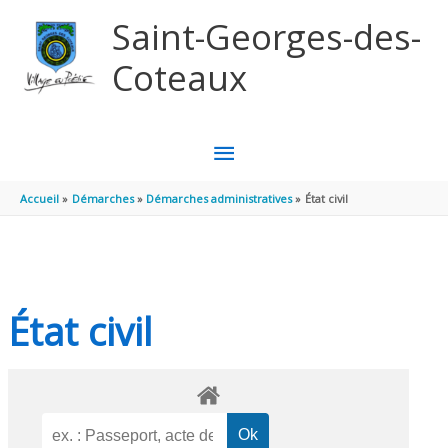
Aller au contenu
Aller au pied de page
Saint-Georges-des-
Coteaux
MENU
PRINCIPAL
Accueil
Démarches
Démarches administratives
État civil
État civil