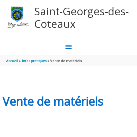
Aller au contenu
Aller au pied de page
Saint-Georges-des-
Coteaux
MENU
PRINCIPAL
Accueil
Infos pratiques
Vente de matériels
Vente de matériels