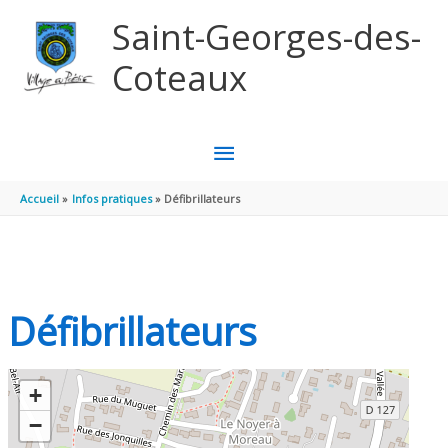
Aller au contenu
Aller au pied de page
Saint-Georges-des-
Coteaux
MENU
PRINCIPAL
Accueil
Infos pratiques
Défibrillateurs
Défibrillateurs
+
−