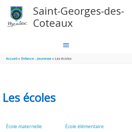
Aller au contenu
Aller au pied de page
Saint-Georges-des-
Coteaux
MENU
PRINCIPAL
Accueil
Enfance – Jeunesse
Les écoles
Les écoles
École maternelle
École élémentaire