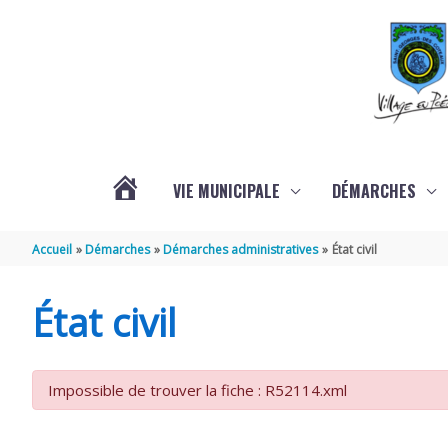
Aller au contenu
Aller au pied de page
VIE MUNICIPALE
DÉMARCHES
ACTUALITÉS
Accueil
Démarches
Démarches administratives
État civil
État civil
Impossible de trouver la fiche : R52114.xml