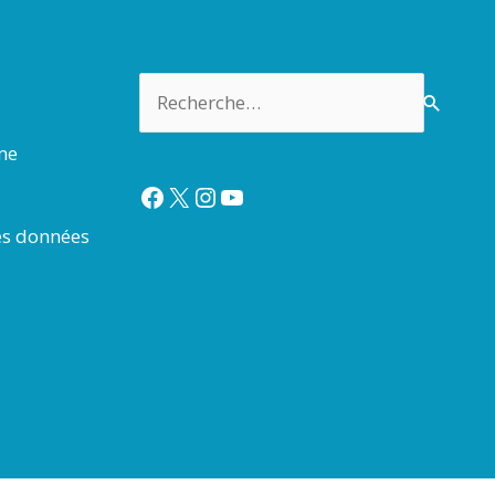
Rechercher :
rme
Facebook
X
Instagram
YouTube
es données