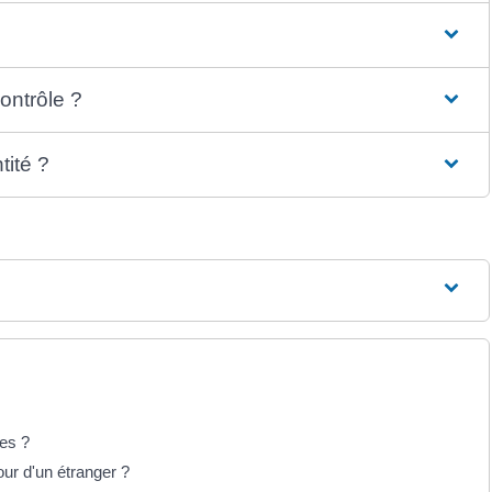
contrôle ?
tité ?
les ?
our d'un étranger ?