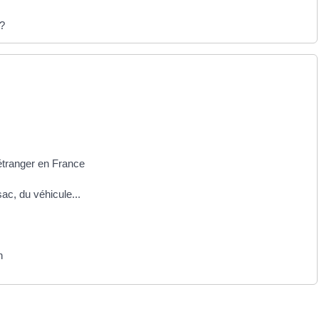
 ?
 étranger en France
sac, du véhicule...
n