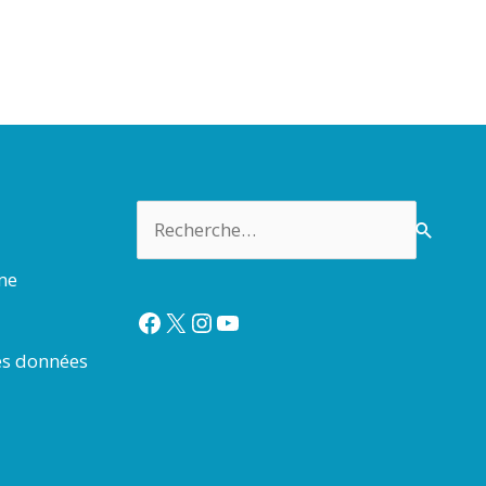
Rechercher :
rme
Facebook
X
Instagram
YouTube
es données