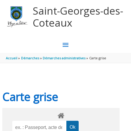
Aller au contenu
Aller au pied de page
Saint-Georges-des-
Coteaux
MENU
PRINCIPAL
Accueil
Démarches
Démarches administratives
Carte grise
Carte grise