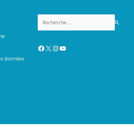
Rechercher :
rme
Facebook
X
Instagram
YouTube
es données