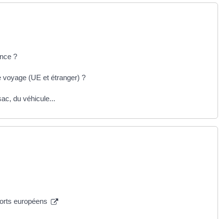
ance ?
 voyage (UE et étranger) ?
sac, du véhicule...
ports européens