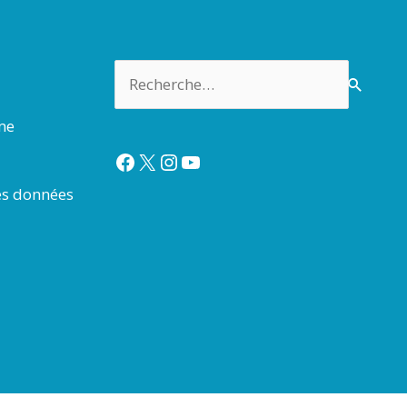
Rechercher :
rme
Facebook
X
Instagram
YouTube
es données