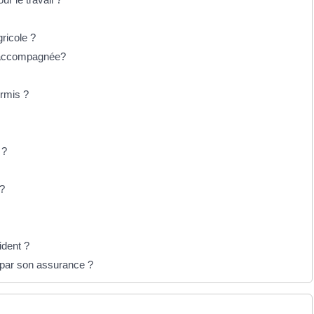
ricole ?
e accompagnée?
ermis ?
 ?
 ?
ident ?
t par son assurance ?