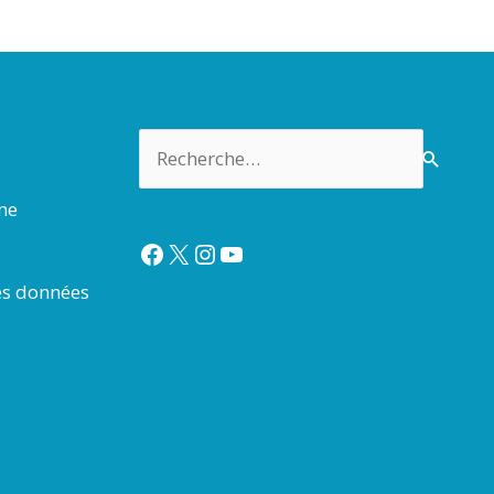
Rechercher :
rme
Facebook
X
Instagram
YouTube
es données