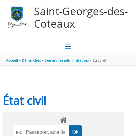
Aller au contenu
Aller au pied de page
Saint-Georges-des-
Coteaux
MENU
PRINCIPAL
Accueil
Démarches
Démarches administratives
État civil
État civil