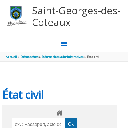
Aller au contenu
Aller au pied de page
Saint-Georges-des-
Coteaux
MENU
PRINCIPAL
Accueil
Démarches
Démarches administratives
État civil
État civil