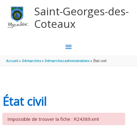
Aller au contenu
Aller au pied de page
Saint-Georges-des-
Coteaux
MENU
PRINCIPAL
Accueil
Démarches
Démarches administratives
État civil
État civil
Impossible de trouver la fiche : R24389.xml