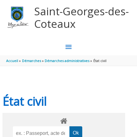
Aller au contenu
Aller au pied de page
Saint-Georges-des-
Coteaux
MENU
PRINCIPAL
Accueil
Démarches
Démarches administratives
État civil
État civil