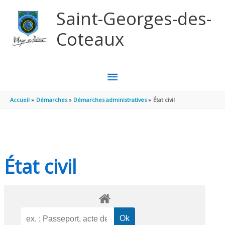
Aller au contenu
Aller au pied de page
Saint-Georges-des-
Coteaux
MENU
PRINCIPAL
Accueil
Démarches
Démarches administratives
État civil
État civil