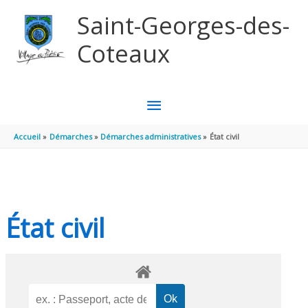
Aller au contenu
Aller au pied de page
Saint-Georges-des-
Coteaux
MENU
PRINCIPAL
Accueil
Démarches
Démarches administratives
État civil
État civil