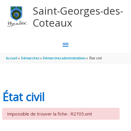
Aller au contenu
Aller au pied de page
Saint-Georges-des-
Coteaux
MENU
PRINCIPAL
Accueil
Démarches
Démarches administratives
État civil
État civil
Impossible de trouver la fiche : R2705.xml