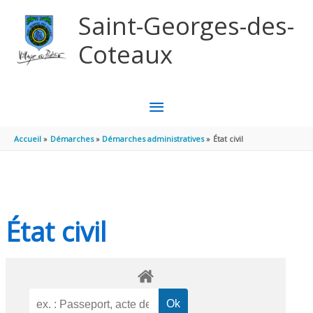
Aller au contenu
Aller au pied de page
Saint-Georges-des-
Coteaux
MENU
PRINCIPAL
Accueil
Démarches
Démarches administratives
État civil
État civil