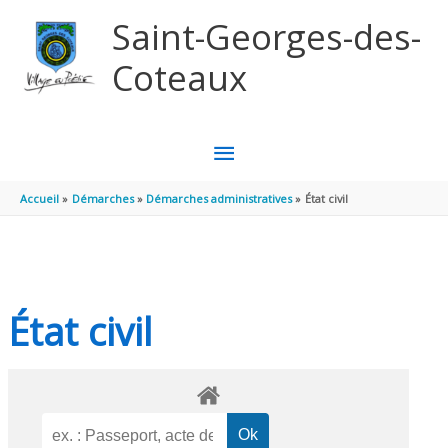
Aller au contenu
Aller au pied de page
Saint-Georges-des-
Coteaux
MENU
PRINCIPAL
Accueil
Démarches
Démarches administratives
État civil
État civil