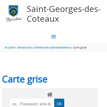
Aller au contenu
Aller au pied de page
Saint-Georges-des-
Coteaux
MENU
PRINCIPAL
Accueil
Démarches
Démarches administratives
Carte grise
Carte grise