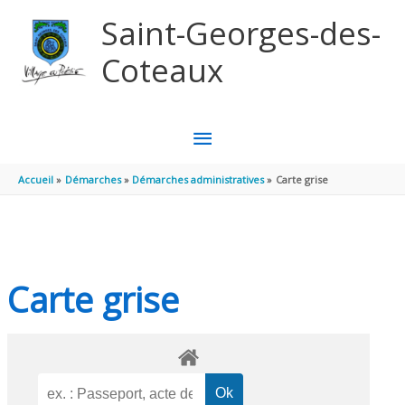
Aller au contenu
Aller au pied de page
Saint-Georges-des-
Coteaux
MENU
PRINCIPAL
Accueil
Démarches
Démarches administratives
Carte grise
Carte grise