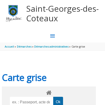
Aller au contenu
Aller au pied de page
Saint-Georges-des-
Coteaux
MENU
PRINCIPAL
Accueil
Démarches
Démarches administratives
Carte grise
Carte grise