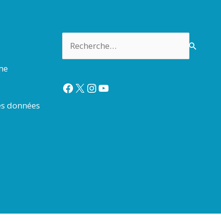
Rechercher :
rme
Facebook
X
Instagram
YouTube
es données