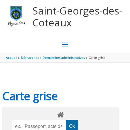
Aller au contenu
Aller au pied de page
Saint-Georges-des-
Coteaux
MENU
PRINCIPAL
Accueil
Démarches
Démarches administratives
Carte grise
Carte grise