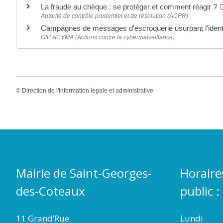
La fraude au chèque : se protéger et comment réagir ?
Autorité de contrôle prudentiel et de résolution (ACPR)
Campagnes de messages d'escroquerie usurpant l'identi
GIP ACYMA (Actions contre la cybermalveillance)
©
Direction de l'information légale et administrative
Mairie de Saint-Georges-
Horaire
des-Coteaux
public :
11 Grand’Rue
Lundi