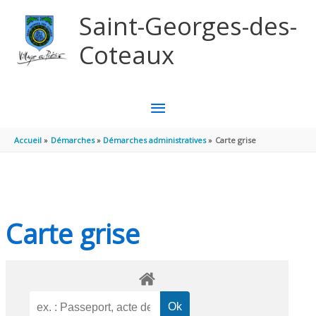
Aller au contenu
Aller au pied de page
Saint-Georges-des-
Coteaux
MENU
PRINCIPAL
Accueil
Démarches
Démarches administratives
Carte grise
Carte grise