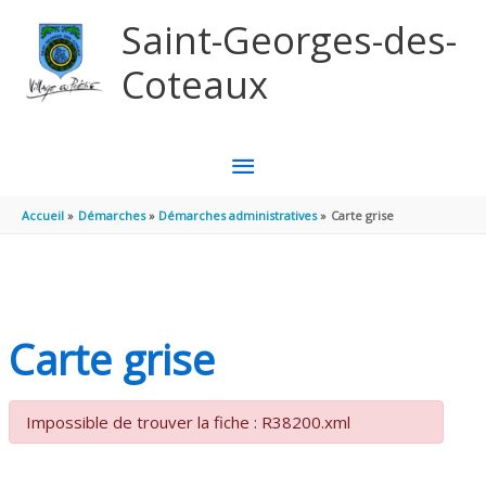
Aller au contenu
Aller au pied de page
Saint-Georges-des-
Coteaux
MENU
PRINCIPAL
Accueil
Démarches
Démarches administratives
Carte grise
Carte grise
Impossible de trouver la fiche : R38200.xml