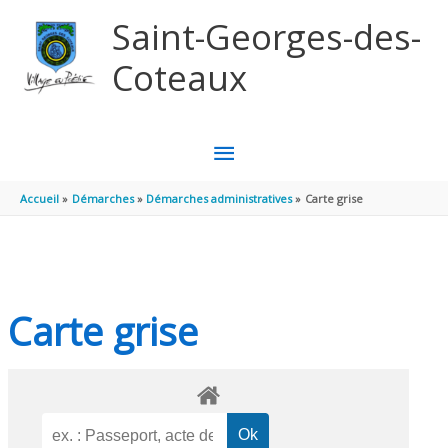
Aller au contenu
Aller au pied de page
Saint-Georges-des-
Coteaux
MENU
PRINCIPAL
Accueil
Démarches
Démarches administratives
Carte grise
Carte grise