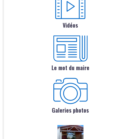
Vidéos
Le mot du maire
Galeries photos