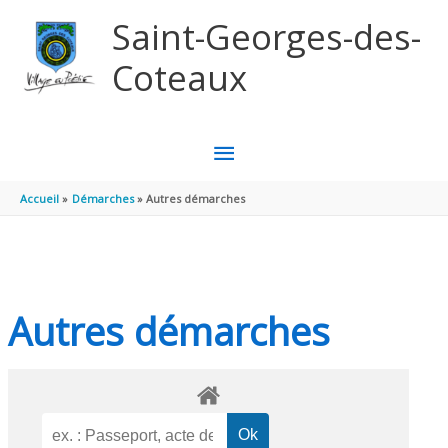
Aller au contenu
Aller au pied de page
Saint-Georges-des-
Coteaux
MENU
PRINCIPAL
Accueil
Démarches
Autres démarches
Autres démarches