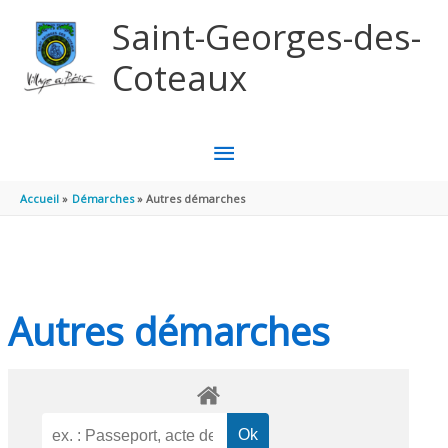
Aller au contenu
Aller au pied de page
Saint-Georges-des-
Coteaux
MENU
PRINCIPAL
Accueil
Démarches
Autres démarches
Autres démarches