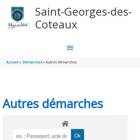
Aller au contenu
Aller au pied de page
Saint-Georges-des-
Coteaux
MENU
PRINCIPAL
Accueil
Démarches
Autres démarches
Autres démarches