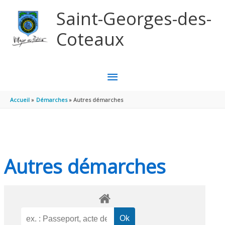
Aller au contenu
Aller au pied de page
Saint-Georges-des-
Coteaux
MENU
PRINCIPAL
Accueil
Démarches
Autres démarches
Autres démarches