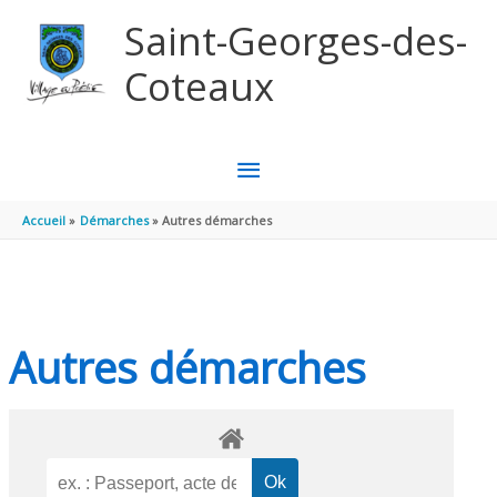
Aller au contenu
Aller au pied de page
Saint-Georges-des-
Coteaux
MENU
PRINCIPAL
Accueil
Démarches
Autres démarches
Autres démarches