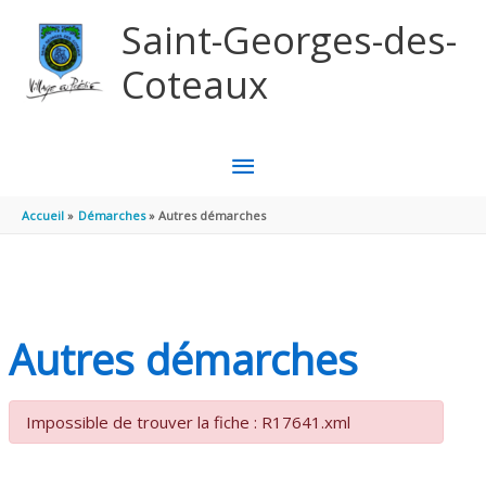
Aller au contenu
Aller au pied de page
Saint-Georges-des-
Coteaux
MENU
PRINCIPAL
Accueil
Démarches
Autres démarches
Autres démarches
Impossible de trouver la fiche : R17641.xml