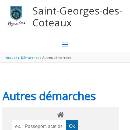
Aller au contenu
Aller au pied de page
Saint-Georges-des-
Coteaux
MENU
PRINCIPAL
Accueil
Démarches
Autres démarches
Autres démarches