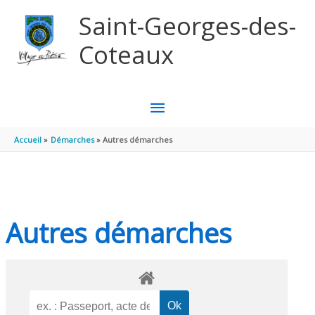
Aller au contenu
Aller au pied de page
Saint-Georges-des-
Coteaux
MENU
PRINCIPAL
Accueil
Démarches
Autres démarches
Autres démarches