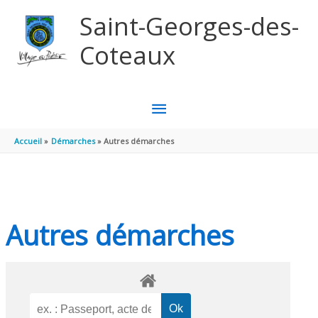
Aller au contenu
Aller au pied de page
Saint-Georges-des-
Coteaux
MENU
PRINCIPAL
Accueil
Démarches
Autres démarches
Autres démarches