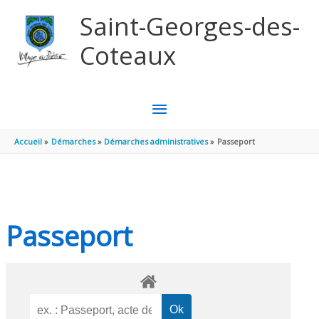
Aller au contenu
Aller au pied de page
Saint-Georges-des-
Coteaux
MENU
PRINCIPAL
Accueil
Démarches
Démarches administratives
Passeport
Passeport