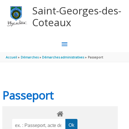
Aller au contenu
Aller au pied de page
Saint-Georges-des-
Coteaux
MENU
PRINCIPAL
Accueil
Démarches
Démarches administratives
Passeport
Passeport