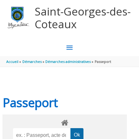
Aller au contenu
Aller au pied de page
Saint-Georges-des-
Coteaux
MENU
PRINCIPAL
Accueil
Démarches
Démarches administratives
Passeport
Passeport