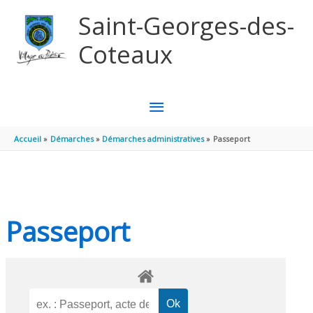
Aller au contenu
Aller au pied de page
Saint-Georges-des-
Coteaux
MENU
PRINCIPAL
Accueil
Démarches
Démarches administratives
Passeport
Passeport