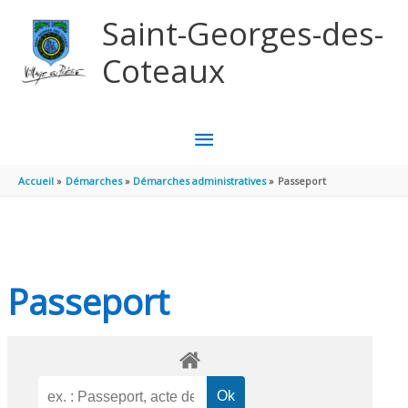
Aller au contenu
Aller au pied de page
Saint-Georges-des-
Coteaux
MENU
PRINCIPAL
Accueil
Démarches
Démarches administratives
Passeport
Passeport