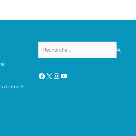
Rechercher :
rme
Facebook
X
Instagram
YouTube
es données