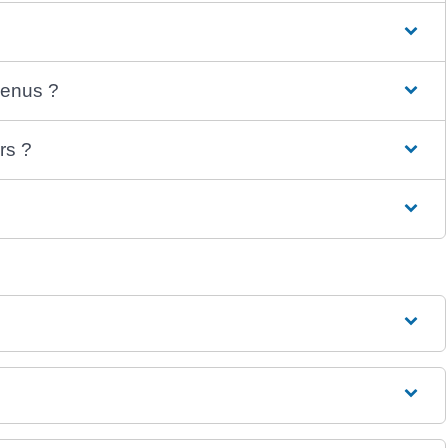
venus ?
rs ?