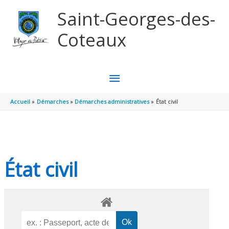
Aller au contenu
Aller au pied de page
Saint-Georges-des-
Coteaux
MENU
PRINCIPAL
Accueil
Démarches
Démarches administratives
État civil
État civil