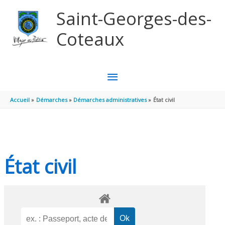
Aller au contenu
Aller au pied de page
Saint-Georges-des-
Coteaux
MENU
PRINCIPAL
Accueil
Démarches
Démarches administratives
État civil
État civil